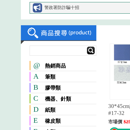
警政署防詐騙十招
@
熱銷商品
A
筆類
B
膠帶類
C
機器、針類
30*45
D
紙類
#17-32
E
橡皮類
市場價
$2