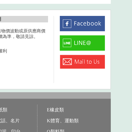
明
若物價波動或原供應商價
價為準，敬請見諒。
權利
紙類
E橡皮類
電話、名片
K體育、運動類
印泥、印台
Q顏料類