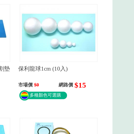
切割墊
保利龍球1cm (10入)
$15
市場價
$0
網路價
多種顏色可選購