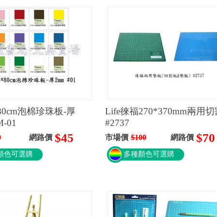
80cm泡棉珍珠板-厚
Life徠福270*370mm兩用
M-01
#2737
$45
$70
0
網路價
市場價
$100
網路價
顏色可選購
多種顏色可選購