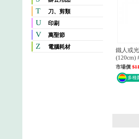
T
刀、剪類
U
印刷
V
萬聖節
Z
電腦耗材
鐵人或光
(120cm)
市場價
$1
多種