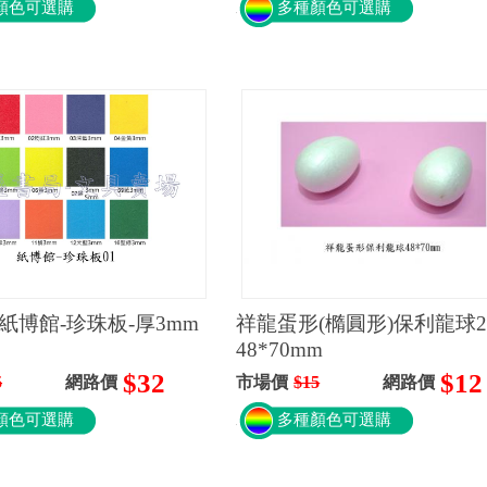
顏色可選購
多種顏色可選購
cm紙博館-珍珠板-厚3mm
祥龍蛋形(橢圓形)保利龍球
48*70mm
$32
$12
5
網路價
市場價
$15
網路價
顏色可選購
多種顏色可選購