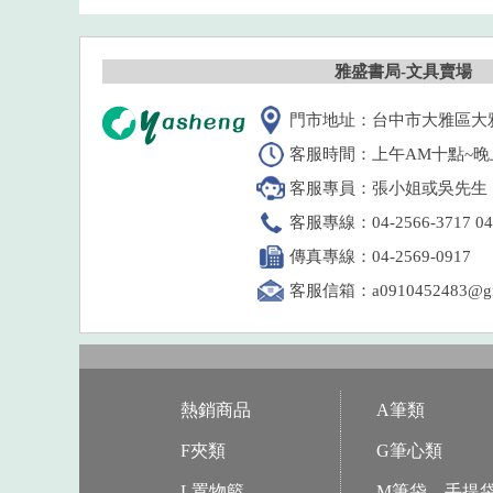
雅盛書局-文具賣場
門市地址：台中市大雅區大雅
客服時間：上午AM十點~晚
客服專員：張小姐或吳先生
客服專線：04-2566-3717 04-
傳真專線：04-2569-0917
客服信箱：a0910452483@gm
熱銷商品
A筆類
F夾類
G筆心類
L置物籃
M筆袋、手提