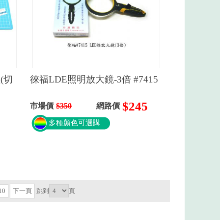
(切
徠福LDE照明放大鏡-3倍 #7415
$245
市場價
$350
網路價
多種顏色可選購
10
下一頁
跳到
頁