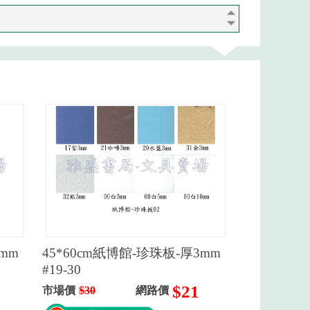
3mm
45*60cm紙博館-珍珠板-厚3mm
#19-30
$21
市場價
$30
網路價