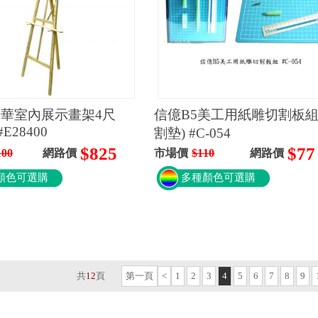
華室內展示畫架4尺
信億B5美工用紙雕切割板組
 #E28400
割墊) #C-054
$825
$77
100
網路價
市場價
$110
網路價
顏色可選購
多種顏色可選購
共
12
頁
第一頁
<
1
2
3
4
5
6
7
8
9