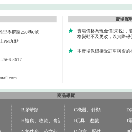
賣場聲
賣場價格為現金價(未稅)，
里學府路250巷6號
格變動不及更改，以實際報
上PM九點
本賣場保留接受訂單與否的
2566-8617
ail.com
商品導覽
B膠帶類
C機器、針類
D
H複寫、收款、會計
I玩具、遊戲
J
袋
N文件套、公文架
O印章、配件
P