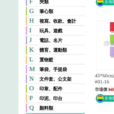
F
夾類
多種
G
筆心類
H
複寫、收款、會計
I
玩具、遊戲
J
電話、名片
K
體育、運動類
L
置物籃
M
筆袋、手提袋
45*60
N
文件套、公文架
#01-16
O
印章、配件
市場價
$4
P
印泥、印台
多種
Q
顏料類