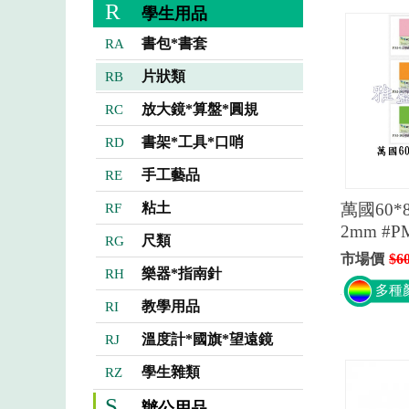
R
學生用品
書包*書套
RA
片狀類
RB
放大鏡*算盤*圓規
RC
書架*工具*口哨
RD
手工藝品
RE
粘土
萬國60*
RF
2mm #P
尺類
RG
市場價
$6
樂器*指南針
RH
多種
教學用品
RI
溫度計*國旗*望遠鏡
RJ
學生雜類
RZ
S
辦公用品