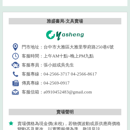
雅盛書局-文具賣場
門市地址：台中市大雅區大雅里學府路250巷6號
客服時間：上午AM十點~晚上PM九點
客服專員：張小姐或吳先生
客服專線：04-2566-3717 04-2566-8617
傳真專線：04-2569-0917
客服信箱：a0910452483@gmail.com
賣場聲明
賣場價格為現金價(未稅)，若物價波動或原供應商價格
變動不及更改，以實際報價為準，敬請見諒。