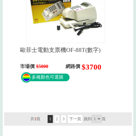
歐菲士電動支票機OF-88T(數字)
$3700
市場價
$5000
網路價
多種顏色可選購
共
3
頁
1
2
3
下一頁
跳到
頁