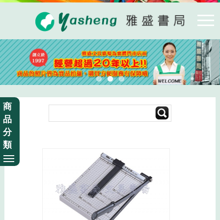
商
品
分
類