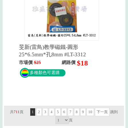
旻新(雷鳥)教學磁鐵-圓形
25*6.5mm*孔8mm #LT-3312
$18
市場價
$25
網路價
多種顏色可選購
共
711
頁
1
2
3
4
5
6
7
8
9
10
下一頁
跳到
頁