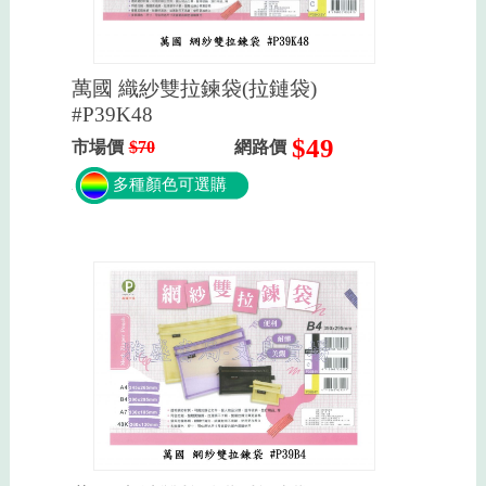
萬國 織紗雙拉鍊袋(拉鏈袋)
#P39K48
$49
市場價
$70
網路價
多種顏色可選購