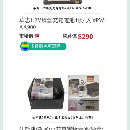
華志1.2V鎳氫充電電池4號4入 #PW-
AA900
$290
市場價
$0
網路價
多種顏色可選購
佳斯捷(孜展)小花車置物盒(收納盒)