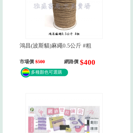
鴻昌(波斯貓)麻繩0.5公斤 #粗
$400
市場價
$500
網路價
多種顏色可選購