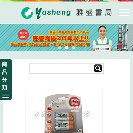
商
品
分
類