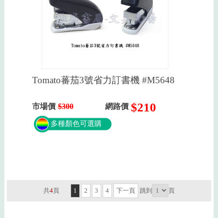
Tomato蕃茄3號省力訂書機 #M5648
$210
市場價
$300
網路價
多種顏色可選購
共
4
頁
1
2
3
4
下一頁
跳到
頁