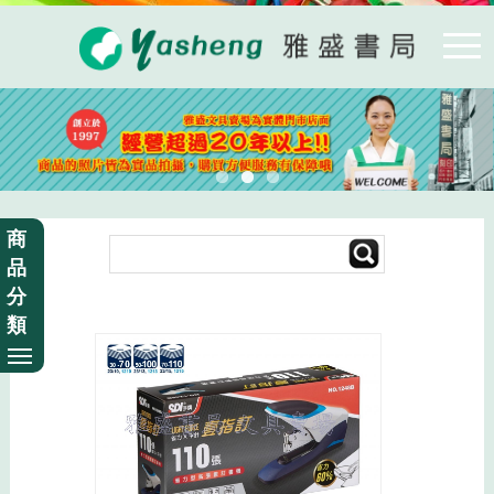
商
品
分
類