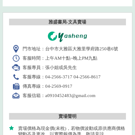
雅盛書局-文具賣場
門市地址：台中市大雅區大雅里學府路250巷6號
客服時間：上午AM十點~晚上PM九點
客服專員：張小姐或吳先生
客服專線：04-2566-3717 04-2566-8617
傳真專線：04-2569-0917
客服信箱：a0910452483@gmail.com
賣場聲明
賣場價格為現金價(未稅)，若物價波動或原供應商價格
變動不及更改，以實際報價為準，敬請見諒。