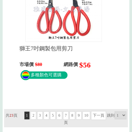
獅王7吋鋼製包用剪刀
$56
市場價
$80
網路價
多種顏色可選購
共
23
頁
1
2
3
4
5
6
7
8
9
10
下一頁
跳到
頁