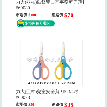
力大(亞柏)砧鋒雙曲率事務剪刀7吋
#60080
$70
市場價
$100
網路價
多種顏色可選購
力大(亞柏)兒童安全剪刀5-3/4吋
#60073
$35
市場價
$50
網路價