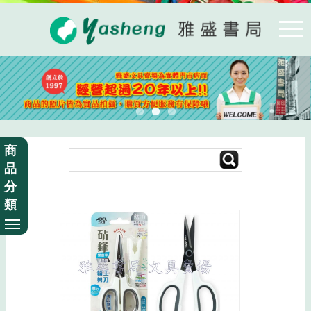
商
品
分
類