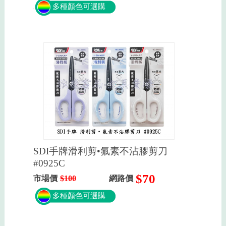
多種顏色可選購
SDI手牌滑利剪•氟素不沾膠剪刀
#0925C
$70
市場價
$100
網路價
多種顏色可選購