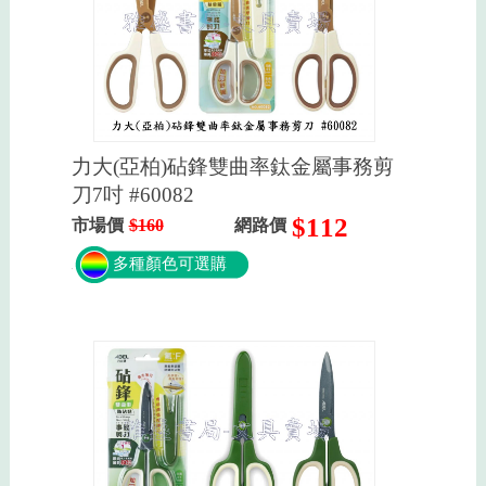
力大(亞柏)砧鋒雙曲率鈦金屬事務剪
刀7吋 #60082
$112
市場價
$160
網路價
多種顏色可選購