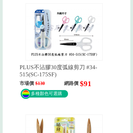
PLUS不沾膠30度弧線剪刀 #34-
515(SC-175SF)
$91
市場價
$130
網路價
多種顏色可選購