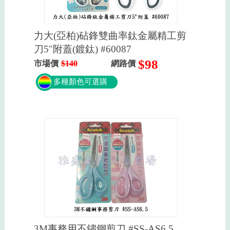
力大(亞柏)砧鋒雙曲率鈦金屬精工剪
刀5"附蓋(鍍鈦) #60087
$98
市場價
$140
網路價
多種顏色可選購
3M事務用不鏽鋼剪刀 #SS-AS6.5