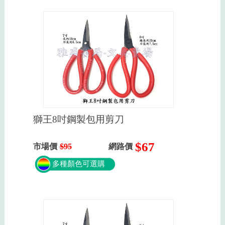
獅王8吋鋼製包用剪刀
$67
市場價
$95
網路價
多種顏色可選購