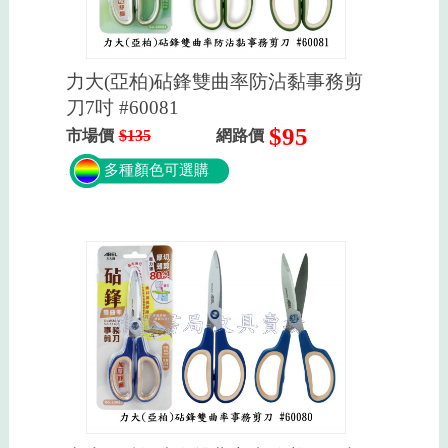
力大(亞柏)砧鋒雙曲率防沾黏事務剪
刀7吋 #60081
$95
市場價
$135
網路價
多種顏色可選購