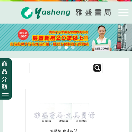
商
品
分
類