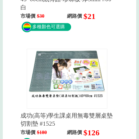
白
$21
市場價
$30
網路價
多種顏色可選購
成功(高等)學生課桌用無毒雙層桌墊
切割墊 #1525
$126
市場價
$180
網路價