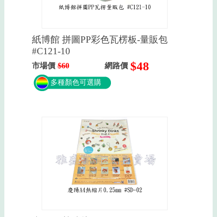
紙博館 拼圖PP彩色瓦楞板-量販包
#C121-10
$48
市場價
$60
網路價
多種顏色可選購