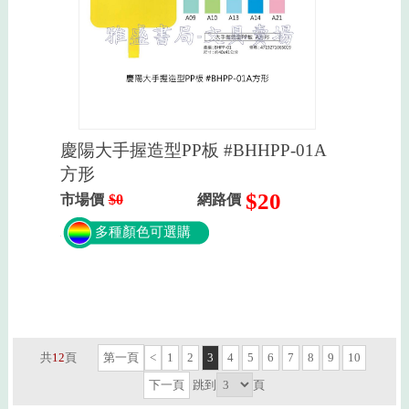
慶陽大手握造型PP板 #BHHPP-01A
方形
$20
市場價
$0
網路價
多種顏色可選購
共
12
頁
第一頁
<
1
2
3
4
5
6
7
8
9
10
下一頁
跳到
頁