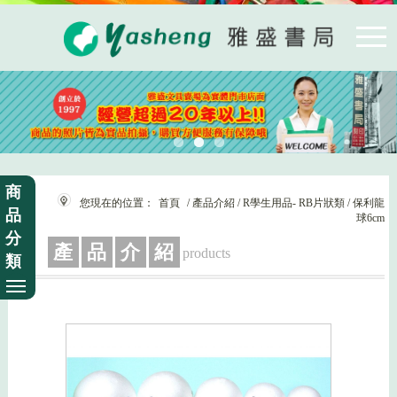
商
您現在的位置：
首頁
/ 產品介紹 / R學生用品- RB片狀類 / 保利龍
品
球6cm
分
產
品
介
紹
products
類