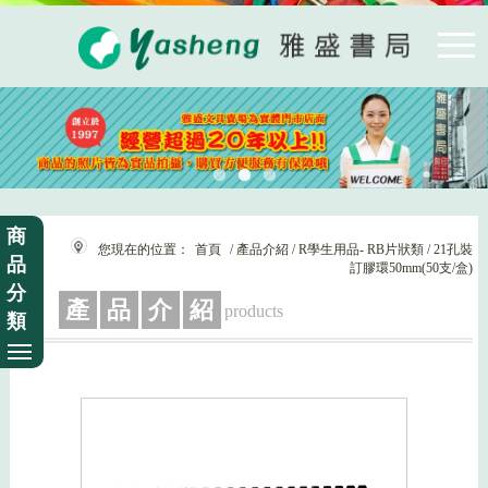
商
您現在的位置：
首頁
/ 產品介紹 / R學生用品- RB片狀類 / 21孔裝
品
訂膠環50mm(50支/盒)
分
產
品
介
紹
products
類