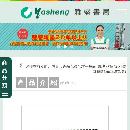
商
您現在的位置：
首頁
/ 產品介紹 / R學生用品- RB片狀類 / 21孔裝
品
訂膠環45mm(50支/盒)
分
產
品
介
紹
products
類