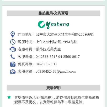
雅盛書局-文具賣場
門市地址：台中市大雅區大雅里學府路250巷6號
客服時間：上午AM十點~晚上PM九點
客服專員：張小姐或吳先生
客服專線：04-2566-3717 04-2566-8617
傳真專線：04-2569-0917
客服信箱：a0910452483@gmail.com
賣場聲明
賣場價格為現金價(未稅)，若物價波動或原供應商價格
變動不及更改，以實際報價為準，敬請見諒。