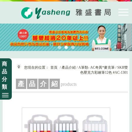
商
您現在的位置：
首頁
/ 產品介紹 / A筆類- AC奇異*麥克筆 / SKB雙
品
色壓克力彩繪筆12色 #AC-1301
分
產
品
介
紹
products
類