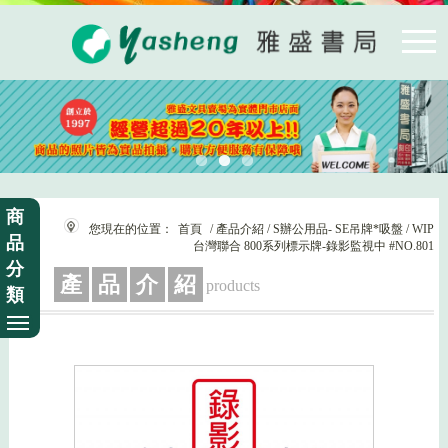
商
您現在的位置：
首頁
/ 產品介紹 / S辦公用品- SE吊牌*吸盤 / WIP
品
台灣聯合 800系列標示牌-錄影監視中 #NO.801
分
產
品
介
紹
products
類