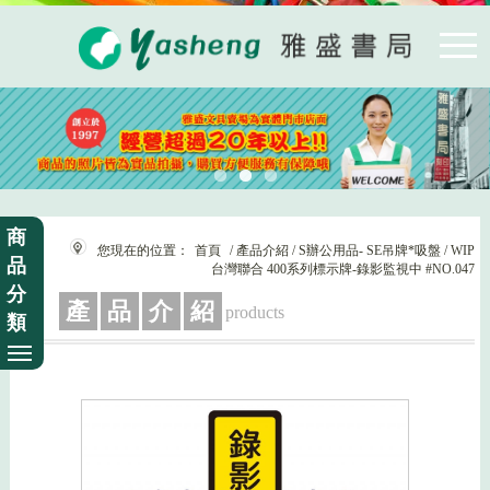
商
您現在的位置：
首頁
/ 產品介紹 / S辦公用品- SE吊牌*吸盤 / WIP
品
台灣聯合 400系列標示牌-錄影監視中 #NO.047
分
產
品
介
紹
products
類