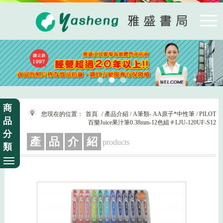
商
您現在的位置：
首頁
/ 產品介紹 / A筆類- AA原子*中性筆 / PILOT
品
百樂Juice果汁筆0.38mm-12色組 # LJU-120UF-S12
分
產
品
介
紹
products
類