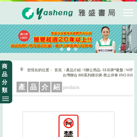
商
您現在的位置：
首頁
/ 產品介紹 / S辦公用品- SE吊牌*吸盤 / WIP
品
台灣聯合 800系列標示牌-禁止停車 #NO.810
分
產
品
介
紹
products
類