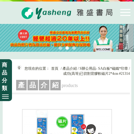
商
您現在的位置：
首頁
/ 產品介紹 / S辦公用品- SA白板*磁鐵*印章 /
品
成功(高等)已切割背膠軟磁片2*4cm #21314
分
產
品
介
紹
products
類