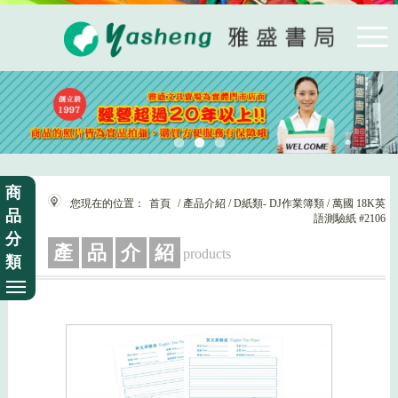
商
您現在的位置：
首頁
/ 產品介紹 / D紙類- DJ作業簿類 / 萬國 18K英
品
語測驗紙 #2106
分
產
品
介
紹
products
類